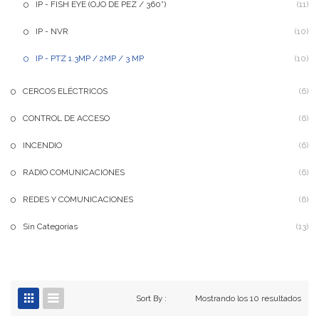
IP - FISH EYE (OJO DE PEZ / 360°)
(11)
IP - NVR
(10)
IP - PTZ 1.3MP / 2MP / 3 MP
(10)
CERCOS ELÉCTRICOS
(6)
CONTROL DE ACCESO
(6)
INCENDIO
(6)
RADIO COMUNICACIONES
(6)
REDES Y COMUNICACIONES
(6)
Sin Categorías
(13)
Sort By :
Mostrando los 10 resultados