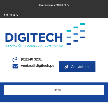
Contáctanos
:
943567677
(01)240 3231
ventas@digitech.pe
Contáctanos
Menu